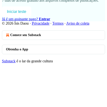
7 dias de acesso gratuito aos arquivos completos de publicações.
Iniciar teste
Já é um assinante pago?
Entrar
© 2026 Ísis Daou
·
Privacidade
∙
Termos
∙
Aviso de coleta
Comece seu Substack
Obtenha o App
Substack
é o lar da grande cultura