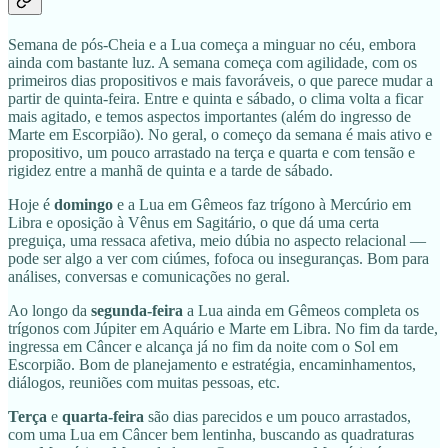
Semana de pós-Cheia e a Lua começa a minguar no céu, embora
ainda com bastante luz. A semana começa com agilidade, com os
primeiros dias propositivos e mais favoráveis, o que parece mudar a
partir de quinta-feira. Entre e quinta e sábado, o clima volta a ficar
mais agitado, e temos aspectos importantes (além do ingresso de
Marte em Escorpião). No geral, o começo da semana é mais ativo e
propositivo, um pouco arrastado na terça e quarta e com tensão e
rigidez entre a manhã de quinta e a tarde de sábado.
Hoje é
domingo
e a Lua em Gêmeos faz trígono à Mercúrio em
Libra e oposição à Vênus em Sagitário, o que dá uma certa
preguiça, uma ressaca afetiva, meio dúbia no aspecto relacional —
pode ser algo a ver com ciúmes, fofoca ou inseguranças. Bom para
análises, conversas e comunicações no geral.
Ao longo da
segunda-feira
a Lua ainda em Gêmeos completa os
trígonos com Júpiter em Aquário e Marte em Libra. No fim da tarde,
ingressa em Câncer e alcança já no fim da noite com o Sol em
Escorpião. Bom de planejamento e estratégia, encaminhamentos,
diálogos, reuniões com muitas pessoas, etc.
Terça
e
quarta-feira
são dias parecidos e um pouco arrastados,
com uma Lua em Câncer bem lentinha, buscando as quadraturas