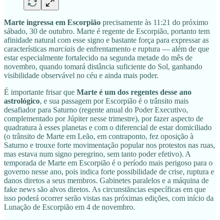
Marte ingressa em Escorpião
precisamente às 11:21 do próximo
sábado, 30 de outubro. Marte é regente de Escorpião, portanto tem
afinidade natural com esse signo e bastante força para expressar as
características
marciais
de enfrentamento e ruptura — além de que
estar especialmente fortalecido na segunda metade do mês de
novembro, quando tomará distância suficiente do Sol, ganhando
visibilidade observável no céu e ainda mais poder.
É importante frisar que
Marte é um dos regentes desse ano
astrológico
, e sua passagem por Escorpião é o trânsito mais
desafiador para Saturno (regente anual do Poder Executivo,
complementado por Júpiter nesse trimestre), por fazer aspecto de
quadratura à esses planetas e com o diferencial de estar domiciliado
(o trânsito de Marte em Leão, em contraponto, fez oposição à
Saturno e trouxe forte movimentação popular nos protestos nas ruas,
mas estava num signo peregrino, sem tanto poder efetivo). A
temporada de Marte em Escorpião é o período mais perigoso para o
governo nesse ano, pois indica forte possibilidade de crise, ruptura e
danos diretos a seus membros. Gabinetes paralelos e a máquina de
fake news são alvos diretos. As circunstãncias específicas em que
isso poderá ocorrer serão vistas nas próximas edições, com início da
Lunação de Escorpião em 4 de novembro.