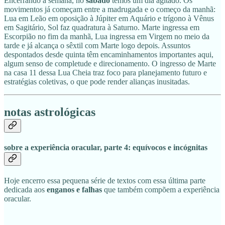
Encerrando a semana, no
sábado
temos um dia agitado. Os
movimentos já começam entre a madrugada e o começo da manhã:
Lua em Leão em oposição à Júpiter em Aquário e trígono à Vênus
em Sagitário, Sol faz quadratura à Saturno. Marte ingressa em
Escorpião no fim da manhã, Lua ingressa em Virgem no meio da
tarde e já alcança o sêxtil com Marte logo depois. Assuntos
despontados desde quinta têm encaminhamentos importantes aqui,
algum senso de completude e direcionamento. O ingresso de Marte
na casa 11 dessa Lua Cheia traz foco para planejamento futuro e
estratégias coletivas, o que pode render alianças inusitadas.
notas astrológicas
sobre a experiência oracular, parte 4:
equívocos e incógnitas
Hoje encerro essa pequena série de textos com essa última parte
dedicada aos
enganos e falhas
que também compõem a experiência
oracular.