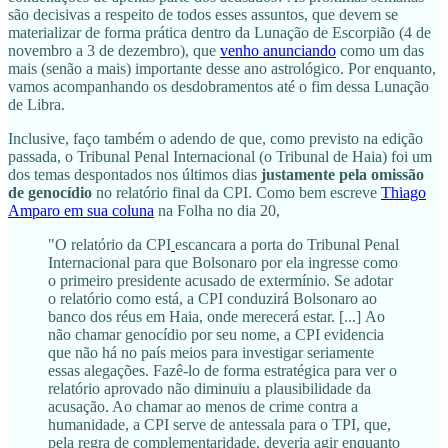
são decisivas a respeito de todos esses assuntos, que devem se
materializar de forma prática dentro da Lunação de Escorpião (4 de
novembro a 3 de dezembro), que
venho anunciando
como um das
mais (senão a mais) importante desse ano astrológico. Por enquanto,
vamos acompanhando os desdobramentos até o fim dessa Lunação
de Libra.
Inclusive, faço também o adendo de que, como previsto na edição
passada, o Tribunal Penal Internacional (o Tribunal de Haia) foi um
dos temas despontados nos últimos dias
justamente pela omissão
de genocídio
no relatório final da CPI. Como bem escreve
Thiago
Amparo em sua coluna
na Folha no dia 20,
"O relatório da CPI
escancara a porta do Tribunal Penal
Internacional para que Bolsonaro por ela ingresse como
o primeiro presidente acusado de extermínio. Se adotar
o relatório como está, a CPI conduzirá Bolsonaro ao
banco dos réus em Haia, onde merecerá estar. [...] Ao
não chamar genocídio por seu nome, a CPI evidencia
que não há no país meios para investigar seriamente
essas alegações. Fazê-lo de forma estratégica para ver o
relatório aprovado não diminuiu a plausibilidade da
acusação. Ao chamar ao menos de crime contra a
humanidade, a CPI serve de antessala para o TPI, que,
pela regra de complementaridade, deveria agir enquanto