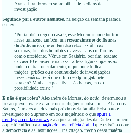
Aras e Lira dormem sobre pilhas de pedidos de
investigação."
Seguindo para outros assuntos
, na edição da semana passada
escrevi:
"Por também reger a casa 9, esse Mercúrio pode indicar
nessa quinzena também um
ressurgimento de figuras
do Judiciário
, que andam discretos nas últimas
semanas, fora dos holofotes e avessas aos confrontos
com o presidente. Vênus em Sagitário, por fim, regente
da casa 10 e presente na casa 12 leva figuras ligadas ao
poder central ao isolamento, o que pode indicar
traições, prisões ou a continuidade de investigações
nesse cenário. Será que o fim de algum gabinete
paralelo? Minhas expectativas são baixas, mas a
possibilidade existe."
E não é que rolou?
Alexandre de Moraes,
do nada
, determinou a
prisão preventiva e extradição do blogueiro bolsonarista Allan dos
Santos, "um dos aliados mais próximos da família Bolsonaro e
investigado no Supremo em dois inquéritos: o que
apura a
divulgação de fake news
e ataques a integrantes da Corte e também
o que identificou a
atuação de uma milícia digital
que trabalha contra
a democracia e as instituições." [na citação, trecho dessa matéria