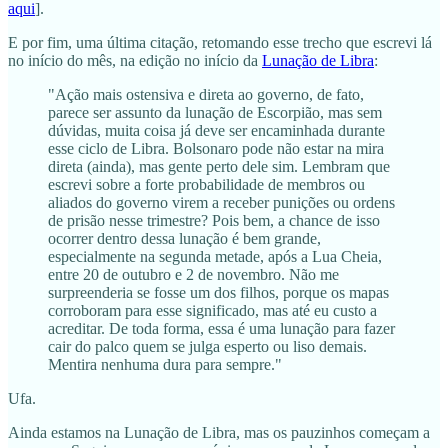
aqui
].
E por fim, uma última citação, retomando esse trecho que escrevi lá
no início do mês, na edição no início da
Lunação de Libra
:
"Ação mais ostensiva e direta ao governo, de fato,
parece ser assunto da lunação de Escorpião, mas sem
dúvidas, muita coisa já deve ser encaminhada durante
esse ciclo de Libra. Bolsonaro pode não estar na mira
direta (ainda), mas gente perto dele sim. Lembram que
escrevi sobre a forte probabilidade de membros ou
aliados do governo virem a receber punições ou ordens
de prisão nesse trimestre? Pois bem, a chance de isso
ocorrer dentro dessa lunação é bem grande,
especialmente na segunda metade, após a Lua Cheia,
entre 20 de outubro e 2 de novembro. Não me
surpreenderia se fosse um dos filhos, porque os mapas
corroboram para esse significado, mas até eu custo a
acreditar. De toda forma, essa é uma lunação para fazer
cair do palco quem se julga esperto ou liso demais.
Mentira nenhuma dura para sempre."
Ufa.
Ainda estamos na Lunação de Libra, mas os pauzinhos começam a