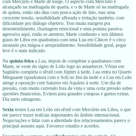
com Mercúrio e Marte de longe. O aspecto com Mercúrio é
alcançado na madrugada de quarta, e o de Marte só na madrugada
de quinta, então são dias com pouca ação de fato, mas uma
crescente tensão, sensibilidade aflorada e irritação também, com
dificuldade pro diálogo objetivo. Tem muita margem pra
desentendimento, chantagem emocional e uma postura passiva-
agressiva aqui, então se atentem; Marte combusto e nos últimos
graus de Libra em quadratura com uma Lua em Câncer é o circo
montado pra mágoa e arrependimento. Sensibilidade geral, pegar
leve é o mais indicado.
Na
quinta-feira
a Lua, depois de completar a quadratura com
Marte, se veste do signo de Leão logo ao amanhecer. Vênus em
Sagitário completa o sêxtil com Júpiter à tarde, Lua entra no Quarto
Minguante (quadratura com o Sol) no fim da tarde e a Lua em Leão
atinge a oposição com Saturno em Aquário à noite. Um dia de
pressão, com muito correndo fora da vista e uma certa pressão sobre
questões financeiras. Evitem para grandes compras e gastos extras.
Dia meio rabugento.
Sexta
temos
Lua em Leão em sêxtil com Mercúrio em Libra, o que
me parece trazer notícias importantes do âmbito internacional.
Negociações e lidar com a alteridade dos relacionamentos parece o
principal assunto aqui. Favorece estudos e acordos.