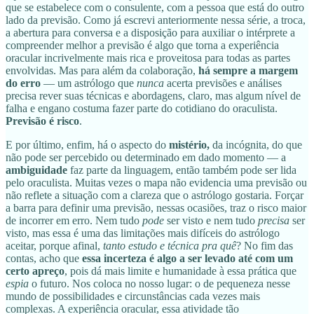
que se estabelece com o consulente, com a pessoa que está do outro
lado da previsão. Como já escrevi anteriormente nessa série, a troca,
a abertura para conversa e a disposição para auxiliar o intérprete a
compreender melhor a previsão é algo que torna a experiência
oracular incrivelmente mais rica e proveitosa para todas as partes
envolvidas. Mas para além da colaboração,
há sempre a margem
do erro
— um astrólogo que
nunca
acerta previsões e análises
precisa rever suas técnicas e abordagens, claro, mas algum nível de
falha e engano costuma fazer parte do cotidiano do oraculista.
Previsão é risco
.
E por último, enfim, há o aspecto do
mistério,
da incógnita, do que
não pode ser percebido ou determinado em dado momento — a
ambiguidade
faz parte da linguagem, então também pode ser lida
pelo oraculista. Muitas vezes o mapa não evidencia uma previsão ou
não reflete a situação com a clareza que o astrólogo gostaria. Forçar
a barra para definir uma previsão, nessas ocasiões, traz o risco maior
de incorrer em erro. Nem tudo
pode
ser visto e nem tudo
precisa
ser
visto, mas essa é uma das limitações mais difíceis do astrólogo
aceitar, porque afinal,
tanto estudo e técnica pra quê
? No fim das
contas, acho que
essa incerteza é algo a ser levado até com um
certo apreço
, pois dá mais limite e humanidade à essa prática que
espia
o futuro. Nos coloca no nosso lugar: o de pequeneza nesse
mundo de possibilidades e circunstâncias cada vezes mais
complexas. A experiência oracular, essa atividade tão