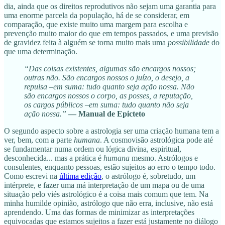
dia, ainda que os direitos reprodutivos não sejam uma garantia para
uma enorme parcela da população, há de se considerar, em
comparação, que existe muito uma margem para escolha e
prevenção muito maior do que em tempos passados, e uma previsão
de gravidez feita à alguém se torna muito mais uma
possibilidade
do
que uma determinação.
“Das coisas existentes, algumas são encargos nossos;
outras não. São encargos nossos o juízo, o desejo, a
repulsa –em suma: tudo quanto seja ação nossa. Não
são encargos nossos o corpo, as posses, a reputação,
os cargos públicos –em suma: tudo quanto não seja
ação nossa.”
— Manual de Epicteto
O segundo aspecto sobre a astrologia ser uma criação humana tem a
ver, bem, com a parte
humana
. A cosmovisão astrológica pode até
se fundamentar numa ordem ou lógica divina, espiritual,
desconhecida... mas a prática é
humana
mesmo. Astrólogos e
consulentes, enquanto pessoas, estão sujeitos ao erro o tempo todo.
Como escrevi na
última edição
, o astrólogo é, sobretudo, um
intérprete, e fazer uma má interpretação de um mapa ou de uma
situação pelo viés astrológico é a coisa mais comum que tem. Na
minha humilde opinião, astrólogo que não erra, inclusive, não está
aprendendo. Uma das formas de minimizar as interpretações
equivocadas que estamos sujeitos a fazer está justamente no diálogo