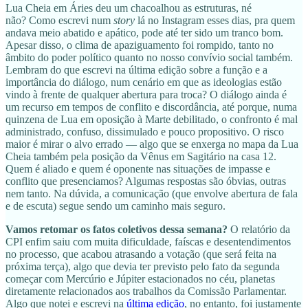
Lua Cheia em Áries deu um chacoalhou as estruturas, né
não? Como escrevi num
story
lá no Instagram esses dias, pra quem
andava meio abatido e apático, pode até ter sido um tranco bom.
Apesar disso, o clima de apaziguamento foi rompido, tanto no
âmbito do poder político quanto no nosso convívio social também.
Lembram do que escrevi na última edição sobre a função e a
importância do diálogo, num cenário em que as ideologias estão
vindo à frente de qualquer abertura para troca? O diálogo ainda é
um recurso em tempos de conflito e discordância, até porque, numa
quinzena de Lua em oposição à Marte debilitado, o confronto é mal
administrado, confuso, dissimulado e pouco propositivo. O risco
maior é mirar o alvo errado — algo que se enxerga no mapa da Lua
Cheia também pela posição da Vênus em Sagitário na casa 12.
Quem é aliado e quem é oponente nas situações de impasse e
conflito que presenciamos? Algumas respostas são óbvias, outras
nem tanto. Na dúvida, a comunicação (que envolve abertura de fala
e de escuta) segue sendo um caminho mais seguro.
Vamos retomar os fatos coletivos dessa semana?
O relatório da
CPI enfim saiu com muita dificuldade, faíscas e desentendimentos
no processo, que acabou atrasando a votação (que será feita na
próxima terça), algo que devia ter previsto pelo fato da segunda
começar com Mercúrio e Júpiter estacionados no céu, planetas
diretamente relacionados aos trabalhos da Comissão Parlamentar.
Algo que notei e escrevi na
última edição
, no entanto, foi justamente