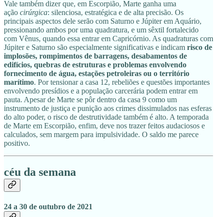
Vale também dizer que, em Escorpião, Marte ganha uma
ação
cirúrgica
: silenciosa, estratégica e de alta precisão. Os
principais aspectos dele serão com Saturno e Júpiter em Aquário,
pressionando ambos por uma quadratura, e um sêxtil fortalecido
com Vênus, quando essa entrar em Capricórnio. As quadraturas com
Júpiter e Saturno são especialmente significativas e indicam
risco de
implosões, rompimentos de barragens, desabamentos de
edifícios, quebras de estruturas e problemas envolvendo
fornecimento de água, estações petroleiras ou o território
marítimo
. Por tensionar a casa 12, rebeliões e questões importantes
envolvendo presídios e a população carcerária podem entrar em
pauta. Apesar de Marte se pôr dentro da casa 9 como um
instrumento de justiça e punição aos crimes dissimulados nas esferas
do alto poder, o risco de destrutividade também é alto. A temporada
de Marte em Escorpião, enfim, deve nos trazer feitos audaciosos e
calculados, sem margem para impulsividade. O saldo me parece
positivo.
céu da semana
24 a 30 de outubro de 2021