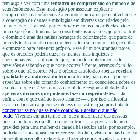
tem algo a ver com uma
tentativa de compreensão
do mundo e de
seus fenômenos. Essa motivação por associar, explicar e
compreender os fenômenos é algo muito humano, perceptível desde
a concepção de deuses e mitologias em diversas sociedades pelo
mundo todo. Já a ânsia por
controlar
eventos e ocorrências não é
uma experiência humana tão consistente assim; o desejo por controle
e domínio é uma das muitas heranças da colonização, que parte de
uma visão do mundo como um território a ser conquistado, extraído
e otimizado para benefício próprio. Esse é um dos grandes riscos
que os oráculos podem trazer às mentes mais inquietas e
sugestionáveis — a ilusão de que, tomando conhecimento de
previsões e sabendo o que pode ocorrer à frente, teremos
domínio
sobre o que irá ocorrer. Mas o oráculo astrológico apenas
revela a
qualidade e a natureza do tempo à frente
, não nos dá poderes
especiais
sobre ele; tomando conhecimento ou consciência sobre os
eventos, o que está sob o nosso domínio e responsabilidade são
apenas
as decisões que podemos fazer a respeito deles
. Lidar,
enfim, com o que está ao nosso alcance — e por isso a filosofia
estoica é tão cara à quem se interessa por astrologia, pois trata de
concentrar-se no que se pode controlar, e aceitar o que não
pode
. Vivemos em um tempo em que a maior parte das pessoas
possui muito mais escolha do que outrora — a previsão de uma
gravidez para uma mulher cis casada há séculos atrás, por exemplo,
poderia ser dada quase como certeza absoluta, visto que havia pouca
ou nenhuma escolha dela sobre tal assunto em sua vida. Hoje em