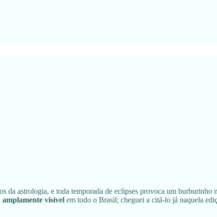
da astrologia, e toda temporada de eclipses provoca um burburinho nas
á
amplamente visível
em todo o Brasil; cheguei a citá-lo já naquela ed