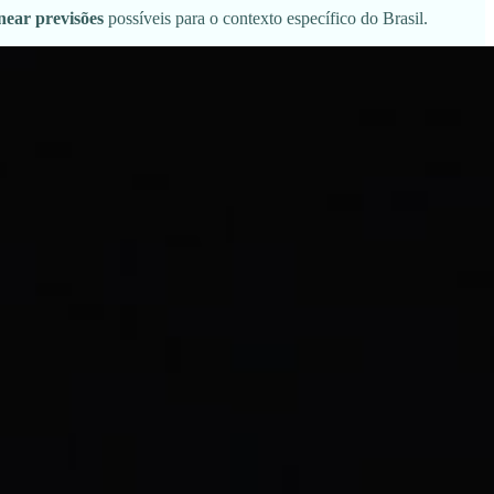
near previsões
possíveis para o contexto específico do Brasil.