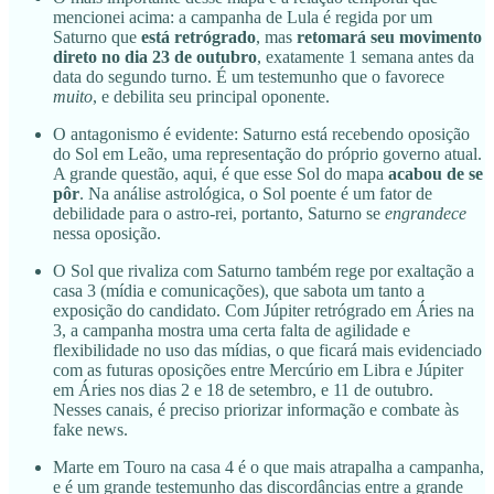
mencionei acima: a campanha de Lula é regida por um
Saturno que
está retrógrado
, mas
retomará seu movimento
direto no dia 23 de outubro
, exatamente 1 semana antes da
data do segundo turno. É um testemunho que o favorece
muito
, e debilita seu principal oponente.
O antagonismo é evidente: Saturno está recebendo oposição
do Sol em Leão, uma representação do próprio governo atual.
A grande questão, aqui, é que esse Sol do mapa
acabou de se
pôr
. Na análise astrológica, o Sol poente é um fator de
debilidade para o astro-rei, portanto, Saturno se
engrandece
nessa oposição.
O Sol que rivaliza com Saturno também rege por exaltação a
casa 3 (mídia e comunicações), que sabota um tanto a
exposição do candidato. Com Júpiter retrógrado em Áries na
3, a campanha mostra uma certa falta de agilidade e
flexibilidade no uso das mídias, o que ficará mais evidenciado
com as futuras oposições entre Mercúrio em Libra e Júpiter
em Áries nos dias 2 e 18 de setembro, e 11 de outubro.
Nesses canais, é preciso priorizar informação e combate às
fake news.
Marte em Touro na casa 4 é o que mais atrapalha a campanha,
e é um grande testemunho das discordâncias entre a grande