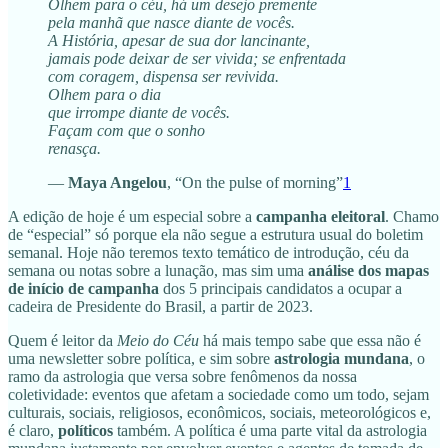
Olhem para o céu, há um desejo premente
pela manhã que nasce diante de vocês.
A História, apesar de sua dor lancinante,
jamais pode deixar de ser vivida; se enfrentada
com coragem, dispensa ser revivida.
Olhem para o dia
que irrompe diante de vocês.
Façam com que o sonho
renasça.
—
Maya Angelou
, “On the pulse of morning”
1
A edição de hoje é um especial sobre a
campanha eleitoral
. Chamo
de “especial” só porque ela não segue a estrutura usual do boletim
semanal. Hoje não teremos texto temático de introdução, céu da
semana ou notas sobre a lunação, mas sim uma
análise dos mapas
de início de campanha
dos 5 principais candidatos a ocupar a
cadeira de Presidente do Brasil, a partir de 2023.
Quem é leitor da
Meio do Céu
há mais tempo sabe que essa não é
uma newsletter sobre política, e sim sobre
astrologia mundana
, o
ramo da astrologia que versa sobre fenômenos da nossa
coletividade: eventos que afetam a sociedade como um todo, sejam
culturais, sociais, religiosos, econômicos, sociais, meteorológicos e,
é claro,
políticos
também. A política é uma parte vital da astrologia