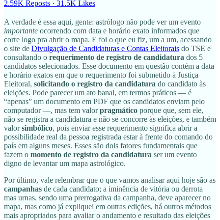
2.59K Reposts
·
31.5K Likes
A verdade é essa aqui, gente: astrólogo não pode ver um evento
importante
ocorrendo com data e horário exato informados que
corre logo pra abrir o mapa. E foi o que eu fiz, um a um, acessando
o site de
Divulgação de Candidaturas e Contas Eleitorais
do TSE e
consultando o
requerimento de registro de candidatura
dos 5
candidatos selecionados. Esse documento em questão contém a data
e horário exatos em que o requerimento foi submetido à Justiça
Eleitoral,
solicitando o registro da candidatura
do candidato às
eleições. Pode parecer um ato banal, em termos práticos — é
“apenas” um documento em PDF que os candidatos enviam pelo
computador —, mas tem valor
pragmático
porque que, sem ele,
não se registra a candidatura e não se concorre às eleições, e também
valor
simbólico
, pois enviar esse requerimento significa abrir a
possibilidade real da pessoa registrada estar à frente do comando do
país em alguns meses. Esses são dois fatores fundamentais que
fazem o
momento de registro da candidatura
ser um evento
digno de levantar um mapa astrológico.
Por último, vale relembrar que o que vamos analisar aqui hoje são as
campanhas
de cada candidato; a iminência de vitória ou derrota
mas urnas, sendo uma prerrogativa da campanha, deve aparecer no
mapa, mas como já expliquei em outras edições, há outros métodos
mais apropriados para avaliar o andamento e resultado das eleições