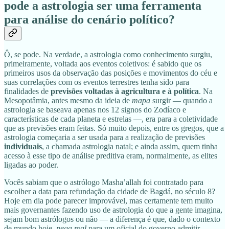
pode a astrologia ser uma ferramenta
para análise do cenário político?
Ô, se pode. Na verdade, a astrologia como conhecimento surgiu,
primeiramente, voltada aos eventos coletivos: é sabido que os
primeiros usos da observação das posições e movimentos do céu e
suas correlações com os eventos terrestres tenha sido para
finalidades de
previsões voltadas à agricultura e à política
. Na
Mesopotâmia, antes mesmo da ideia de
mapa
surgir — quando a
astrologia se baseava apenas nos 12 signos do Zodíaco e
características de cada planeta e estrelas —, era para a coletividade
que as previsões eram feitas. Só muito depois, entre os gregos, que a
astrologia começaria a ser usada para a realização de previsões
individuais
, a chamada astrologia natal; e ainda assim, quem tinha
acesso à esse tipo de análise preditiva eram, normalmente, as elites
ligadas ao poder.
Vocês sabiam que o astrólogo Masha’allah foi contratado para
escolher a data para refundação da cidade de Bagdá, no século 8?
Hoje em dia pode parecer improvável, mas certamente tem muito
mais governantes fazendo uso de astrologia do que a gente imagina,
sejam bom astrólogos ou não — a diferença é que, dado o contexto
de mundo hoje,
pega mal
para um oficial do governo admitir