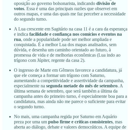
oposição ao governo bolsonarista, indicando
divisão de
votos
. Essa é uma das principais razões que observei em
outros mapas, e uma das quais me faz perceber a necessidade
do segundo turno.
A Lua crescente em Sagitário na casa 11 é a cara da esperança
e indica
facilidade e confiança nos comícios e eventos na
rua
, onde a popularidade pode ser melhor ampliada e
conquistada. É a melhor Lua dos mapas analisados, sem
dúvida, e desenha um caminho orientado ao futuro, à
promessa de vida e de melhorias econômicas (Lua indo ao
trígono com Júpiter, regente da casa 2).
O ingresso de Marte em Gêmeos favorece a candidatura, já
que ele começa a formar um trígono com Saturno,
aumentando a competitividade e assertividade da campanha,
especialmente na
segunda metade do mês de setembro
. A
última semana de setembro, que será também a última da
campanha antes do primeiro turno, é especialmente boa para a
candidatura, mas ainda não me parece o suficiente para evitar
o segundo turno.
No mais, uma campanha regida por Saturno em Aquário
preza por uma um
pulso firme e críticas consistentes
, mas
aberta ao diálogo, debate e valores democráticos. A equipe de