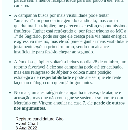
parece sem a menor receptividade para dar palco à ele. Falta
carisma.
A campanha busca por mais visibilidade pode tentar
“amansar” um pouco a imagem do candidato, mas com a
quadratura Lua-Júpiter, me parecem ser esforços pouquíssimo
frutíferos. Júpiter está retrógrado e, por fazer trígono ao MC a
1º de Sagitário, pode ser que ele cresça pela via mais enérgica
e agressiva mesmo, mas ele só parece ganhar mais visibilidade
justamente
após
o primeiro turno, sendo um alcance
insuficiente para fazê-lo chegar ao segundo.
Além disso, Júpiter voltará à Peixes no dia 28 de outubro, um
retorno favorável à ele: sua campanha pode até ter acabado,
mas esse reingresso de Júpiter o coloca numa posição
estratégica de
respeitabilidade
e pode até ser que ele reate
laços ou diálogo com quem já brigou antes.
No mais, uma estratégia de campanha incisiva, de ataque e
acusação, mas que não consegue se sustentar só por aí: com
Mercúrio em Virgem angular na casa 7, ele
perde de outros
nos argumentos
.