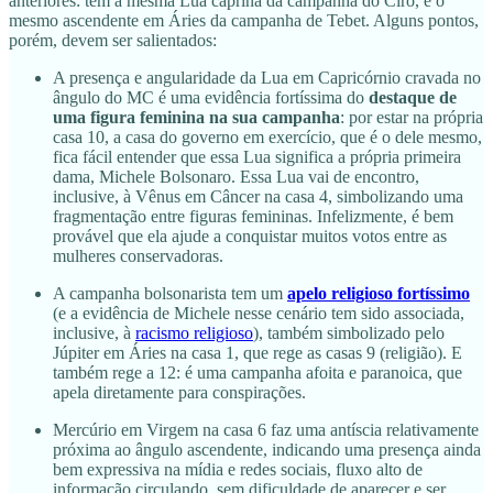
anteriores: tem a mesma Lua caprina da campanha do Ciro, e o
mesmo ascendente em Áries da campanha de Tebet. Alguns pontos,
porém, devem ser salientados:
A presença e angularidade da Lua em Capricórnio cravada no
ângulo do MC é uma evidência fortíssima do
destaque de
uma figura feminina na sua campanha
: por estar na própria
casa 10, a casa do governo em exercício, que é o dele mesmo,
fica fácil entender que essa Lua significa a própria primeira
dama, Michele Bolsonaro. Essa Lua vai de encontro,
inclusive, à Vênus em Câncer na casa 4, simbolizando uma
fragmentação entre figuras femininas. Infelizmente, é bem
provável que ela ajude a conquistar muitos votos entre as
mulheres conservadoras.
A campanha bolsonarista tem um
apelo religioso fortíssimo
(e a evidência de Michele nesse cenário tem sido associada,
inclusive, à
racismo religioso
), também simbolizado pelo
Júpiter em Áries na casa 1, que rege as casas 9 (religião). E
também rege a 12: é uma campanha afoita e paranoica, que
apela diretamente para conspirações.
Mercúrio em Virgem na casa 6 faz uma antíscia relativamente
próxima ao ângulo ascendente, indicando uma presença ainda
bem expressiva na mídia e redes sociais, fluxo alto de
informação circulando, sem dificuldade de aparecer e ser