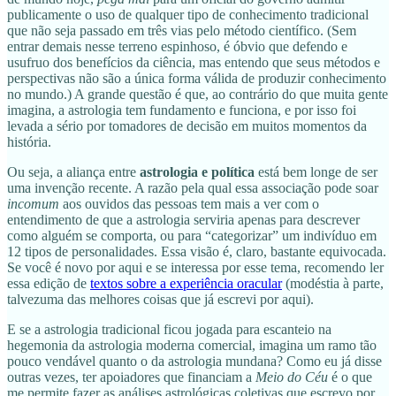
publicamente o uso de qualquer tipo de conhecimento tradicional
que não seja passado em três vias pelo método científico. (Sem
entrar demais nesse terreno espinhoso, é óbvio que defendo e
usufruo dos benefícios da ciência, mas entendo que seus métodos e
perspectivas não são a única forma válida de produzir conhecimento
no mundo.) A grande questão é que, ao contrário do que muita gente
imagina, a astrologia tem fundamento e funciona, e por isso foi
levada a sério por tomadores de decisão em muitos momentos da
história.
Ou seja, a aliança entre
astrologia e política
está bem longe de ser
uma invenção recente. A razão pela qual essa associação pode soar
incomum
aos ouvidos das pessoas tem mais a ver com o
entendimento de que a astrologia serviria apenas para descrever
como alguém se comporta, ou para “categorizar” um indivíduo em
12 tipos de personalidades. Essa visão é, claro, bastante equivocada.
Se você é novo por aqui e se interessa por esse tema, recomendo ler
essa edição de
textos sobre a experiência oracular
(modéstia à parte,
talvezuma das melhores coisas que já escrevi por aqui).
E se a astrologia tradicional ficou jogada para escanteio na
hegemonia da astrologia moderna comercial, imagina um ramo tão
pouco vendável quanto o da astrologia mundana? Como eu já disse
outras vezes, ter apoiadores que financiam a
Meio do Céu
é o que
me permite fazer as análises astrológicas coletivas que escrevo por