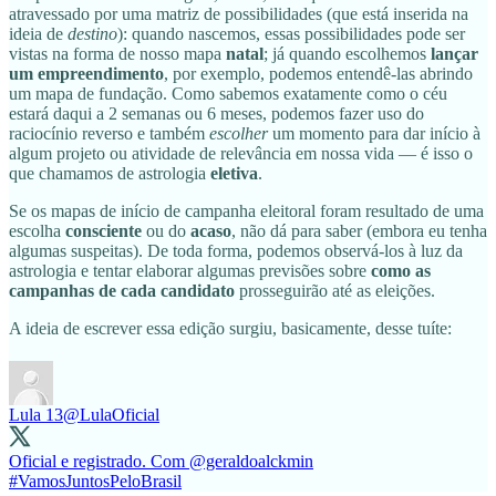
atravessado por uma matriz de possibilidades (que está inserida na
ideia de
destino
): quando nascemos, essas possibilidades pode ser
vistas na forma de nosso mapa
natal
; já quando escolhemos
lançar
um empreendimento
, por exemplo, podemos entendê-las abrindo
um mapa de fundação. Como sabemos exatamente como o céu
estará daqui a 2 semanas ou 6 meses, podemos fazer uso do
raciocínio reverso e também
escolher
um momento para dar início à
algum projeto ou atividade de relevância em nossa vida — é isso o
que chamamos de astrologia
eletiva
.
Se os mapas de início de campanha eleitoral foram resultado de uma
escolha
consciente
ou do
acaso
, não dá para saber (embora eu tenha
algumas suspeitas). De toda forma, podemos observá-los à luz da
astrologia e tentar elaborar algumas previsões sobre
como as
campanhas de cada candidato
prosseguirão até as eleições.
A ideia de escrever essa edição surgiu, basicamente, desse tuíte:
Lula 13
@LulaOficial
Oficial e registrado. Com
@geraldoalckmin
#VamosJuntosPeloBrasil