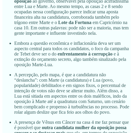
oposição
ao governo, observável pela oposição acirradíssima
entre Lua e Marte. Ao mesmo tempo, as casas 2 e 8 sendo
ocupadas nessa configuração parece indicar uma aposta
financeira alta na candidatura, corroborada também pelo
trígono entre Marte e o
Lote da Fortuna
em Capricórnio na
casa 10. Em outras palavras: pode não ser a maioria, mas tem
gente importante e influente investindo nela.
Embora a questão econômica e inflacionária deva ser um
aspecto central para todos os candidatos, o foco da campanha
de Tebet deve ser o do
enfrentamento à corrupção
e à
extinção do orçamento secreto, algo também sinalizado pela
oposição Marte-Lua.
A percepção, pelo mapa, é que a candidatura não
“deslancha”: com Marte (a candidatura) e Lua (povo,
popularidade) debilitados e em signos fixos, o percentual de
intenção de votos não deve se alterar muito. Além disso, a
Lua está sitiada em aspectos entre os dois maléficos, indo da
oposição à Marte até a quadratura com Saturno, um cenário
bem complicado e propenso à turbulências no processo. Pode
rolar algum deslize que fica feio aos olhos do povo.
A presença de Vênus em Câncer na casa 4 me faz pensar que
é possível que
outra candidata mulher da oposição possa
crescer e se destacar mais
que ela, em termos de exposição