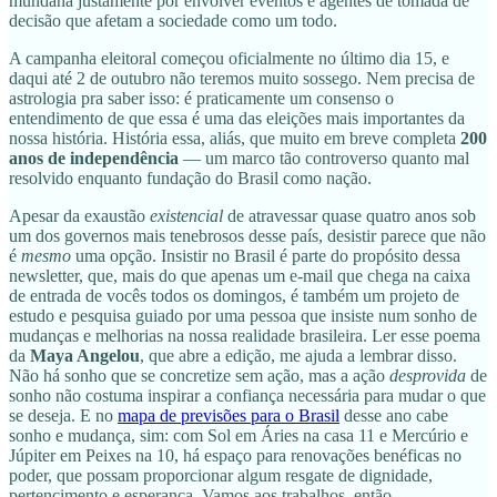
mundana justamente por envolver eventos e agentes de tomada de
decisão que afetam a sociedade como um todo.
A campanha eleitoral começou oficialmente no último dia 15, e
daqui até 2 de outubro não teremos muito sossego. Nem precisa de
astrologia pra saber isso: é praticamente um consenso o
entendimento de que essa é uma das eleições mais importantes da
nossa história. História essa, aliás, que muito em breve completa
200
anos de independência
— um marco tão controverso quanto mal
resolvido enquanto fundação do Brasil como nação.
Apesar da exaustão
existencial
de atravessar quase quatro anos sob
um dos governos mais tenebrosos desse país, desistir parece que não
é
mesmo
uma opção. Insistir no Brasil é parte do propósito dessa
newsletter, que, mais do que apenas um e-mail que chega na caixa
de entrada de vocês todos os domingos, é também um projeto de
estudo e pesquisa guiado por uma pessoa que insiste num sonho de
mudanças e melhorias na nossa realidade brasileira. Ler esse poema
da
Maya Angelou
, que abre a edição, me ajuda a lembrar disso.
Não há sonho que se concretize sem ação, mas a ação
desprovida
de
sonho não costuma inspirar a confiança necessária para mudar o que
se deseja. E no
mapa de previsões para o Brasil
desse ano cabe
sonho e mudança, sim: com Sol em Áries na casa 11 e Mercúrio e
Júpiter em Peixes na 10, há espaço para renovações benéficas no
poder, que possam proporcionar algum resgate de dignidade,
pertencimento e esperança. Vamos aos trabalhos, então.