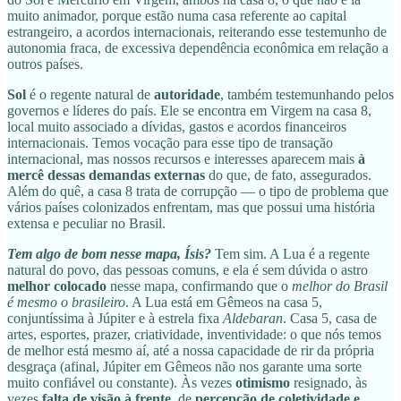
muito animador, porque estão numa casa referente ao capital
estrangeiro, a acordos internacionais, reiterando esse testemunho de
autonomia fraca, de excessiva dependência econômica em relação a
outros países.
Sol
é o regente natural de
autoridade
, também testemunhando pelos
governos e líderes do país. Ele se encontra em Virgem na casa 8,
local muito associado a dívidas, gastos e acordos financeiros
internacionais. Temos vocação para esse tipo de transação
internacional, mas nossos recursos e interesses aparecem mais
à
mercê dessas demandas externas
do que, de fato, assegurados.
Além do quê, a casa 8 trata de corrupção — o tipo de problema que
vários países colonizados enfrentam, mas que possui uma história
extensa e peculiar no Brasil.
Tem algo de bom nesse mapa, Ísis?
Tem sim. A Lua é a regente
natural do povo, das pessoas comuns, e ela é sem dúvida o astro
melhor colocado
nesse mapa, confirmando que o
melhor do Brasil
é mesmo o brasileiro
. A Lua está em Gêmeos na casa 5,
conjuntíssima à Júpiter e à estrela fixa
Aldebaran
. Casa 5, casa de
artes, esportes, prazer, criatividade, inventividade: o que nós temos
de melhor está mesmo aí, até a nossa capacidade de rir da própria
desgraça (afinal, Júpiter em Gêmeos não nos garante uma sorte
muito confiável ou constante). Às vezes
otimismo
resignado, às
vezes
falta de visão à frente
, de
percepção de coletividade e