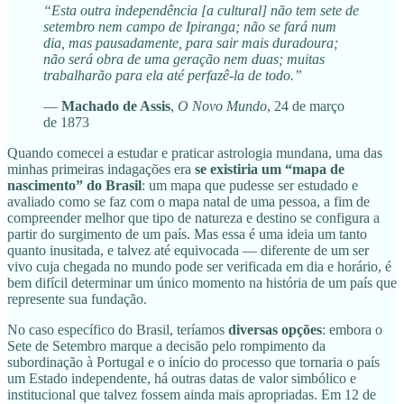
“Esta outra independência [a cultural] não tem sete de
setembro nem campo de Ipiranga; não se fará num
dia, mas pausadamente, para sair mais duradoura;
não será obra de uma geração nem duas; muitas
trabalharão para ela até perfazê-la de todo.”
—
Machado de Assis
,
O Novo Mundo
, 24 de março
de 1873
Quando comecei a estudar e praticar astrologia mundana, uma das
minhas primeiras indagações era
se existiria um “mapa de
nascimento” do Brasil
: um mapa que pudesse ser estudado e
avaliado como se faz com o mapa natal de uma pessoa, a fim de
compreender melhor que tipo de natureza e destino se configura a
partir do surgimento de um país. Mas essa é uma ideia um tanto
quanto inusitada, e talvez até equivocada — diferente de um ser
vivo cuja chegada no mundo pode ser verificada em dia e horário, é
bem difícil determinar um único momento na história de um país que
represente sua fundação.
No caso específico do Brasil, teríamos
diversas opções
: embora o
Sete de Setembro marque a decisão pelo rompimento da
subordinação à Portugal e o início do processo que tornaria o país
um Estado independente, há outras datas de valor simbólico e
institucional que talvez fossem ainda mais apropriadas. Em 12 de