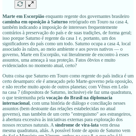
Marte em Escorpião
enquanto regente dos governantes brasileiro
caminha em oposição à Saturno
retrógrado em Touro na casa 4,
também indicando a imposição de interesses frequentemente
contrários à preservação do país e de suas tradições, de forma geral;
isso porque Saturno é regente da casa 1 e, portanto, um dos
significadores do país como um todo. Saturno ocupa a casa 4, local
associado às raízes, ao meio ambiente e aos povos nativos — o
governo, Marte em Escorpião, vai literalmente de encontro à esses
assuntos, uma ameaça à sua proteção. Fatos óbvios e muito
evidenciados no momento atual, certo?
Outra coisa que Saturno em Touro como regente do país indica é um
certo desamparo: ele é ameaçado pelo Marte-governo pela oposição,
e não recebe muito apoio de outros planetas; com Vênus em Leão
na casa 7 (dispositora de Saturno, inclusive) ele faz uma quadratura,
o que testemunha pela
vocação do Brasil na diplomacia
internacional
, com uma história de diálogo e conciliação nesses
assuntos (bem destoante das relações estabelecidas no atual
governo), mas também de um certo "entreguismo" aos estrangeiros,
à abertura excessiva às iniciativas externas para exploração dos
nossos recursos naturais. A
síndrome de vira-lata
vem dessa
mesma quadratura, aliás. A possível fonte de apoio de Saturno vem
do Sol e Mercúrio em Virgem, ambos na casa 8, o que não é lá