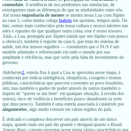
comunhão
. A tendência de nos perdermos nas minúncias, de
enxergarmos mais as diferenças do que as similaridades entre nós.
Até nossa
engenharia de memes
se mostra nessa Lua com Júpiter
na casa 5, como minha colega
Isabela
me apontou, tempos atrás. De
fato, somos mais conhecidos pela nossa cultura e nossos talentos nas
artes e esportes do que qualquer outra coisa; esse é nosso tesouro.
Aliás, a Lua, protegida por Júpiter (ainda que um Júpiter com pouco
a oferecer), também é regente da casa 6, que trata do sistema de
saúde, um dos nossos orgulhos — considerem que o SUS é um
modelo admirado e referenciado em todo o mundo por sua
amplitude e eficiência, mas que sofre pela falta de investimento do
governo.
Aldebaran
2
, estrela fixa à qual a Lua se aproxima nesse mapa, é
conhecida por indicar inteligência, eloquência, coragem e honras
públicas, características que parecem coerentes ao povo brasileiro,
sim; mas também o ganho de poder através de outros (também o
ímpeto de "querer se dar bem" em qualquer situação, à revelia dos
outros), risco de violência e benefícios pouco duradouros (a sorte
que dura pouco). Também é uma estrela associada à catástrofe por
alagamentos
, algo muito comum em várias regiões do país.
É delicado e complexo descrever um país através de um único
mapa, quanto mais um país tão grande e desigual quanto o Brasil.
Apesar disso, consigo enxergar nesse mapa várias características que