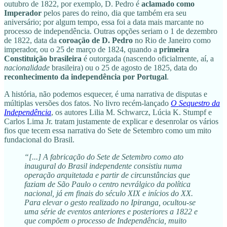
outubro de 1822, por exemplo, D. Pedro é
aclamado como
Imperador
pelos pares do reino, dia que também era seu
aniversário; por algum tempo, essa foi a data mais marcante no
processo de independência. Outras opções seriam o 1 de dezembro
de 1822, data da
coroação de D. Pedro
no Rio de Janeiro como
imperador, ou o 25 de março de 1824, quando a
primeira
Constituição brasileira
é outorgada (nascendo oficialmente, aí, a
nacionalidade
brasileira) ou o 25 de agosto de 1825, data do
reconhecimento da independência por Portugal
.
A história, não podemos esquecer, é uma narrativa de disputas e
múltiplas versões dos fatos. No livro recém-lançado
O Sequestro da
Independência
, os autores
Lilia M. Schwarcz, Lúcia K. Stumpf e
Carlos Lima Jr. tratam justamente de explicar e desenrolar os vários
fios que tecem essa narrativa do Sete de Setembro como um mito
fundacional do Brasil.
“[...] A fabricação do Sete de Setembro como ato
inaugural do Brasil independente consistiu numa
operação arquitetada e partir de circunstâncias que
faziam de São Paulo o centro nevrálgico da política
nacional, já em finais do século XIX e inícios do XX.
Para elevar o gesto realizado no Ipiranga, ocultou-se
uma série de eventos anteriores e posteriores a 1822 e
que compõem o processo de Independência, muito