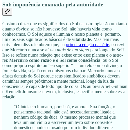
Sol:
imponência emanada pela autoridade
Costumo dizer que os significados do Sol na astrologia são um tanto
quanto óbvios: se não houvesse Sol, não haveria
vida
como
conhecemos. O Sol aquece e ilumina o nosso planeta e, portanto,
um dos seus significados básicos é de
vitalidade
. Mas tem mais
coisa além disso: lembrem que, na
primeira edição da série
, escrevi
que Mercúrio nunca se afasta
mais de um signo
para longe do Sol?
Isso se reflete numa relação que existe entre esse planeta e o astro-
rei:
Mercúrio como razão e o Sol como consciência
, ou o Sol
como próprio espírito ou “eu superior” — um elo com o divino, a
fonte da vida, seja lá como quisermos chamar. Mercúrio nunca se
afasta demais do Sol porque seus significados simbólicos devem
caminhar sempre próximos: a mente racional, longe da luz da
consciência, é capaz de todo tipo de coisa. Os autores Ariel Guttman
e Kenneth Johnson escrevem, inclusive, especificamente sobre essa
relação:
“O intelecto humano, por si só, é amoral. Sua função, o
pensamento racional, não está necessariamente ligada a
nenhum código de ética. O mesmo processo mental que
leva um indivíduo a escrever um livro sobre consertos
domésticos pode ser usado por um indivíduo diferente