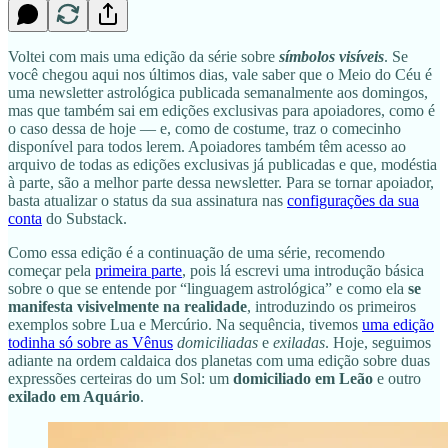
Voltei com mais uma edição da série sobre
símbolos visíveis
. Se
você chegou aqui nos últimos dias, vale saber que o Meio do Céu é
uma newsletter astrológica publicada semanalmente aos domingos,
mas que também sai em edições exclusivas para apoiadores, como é
o caso dessa de hoje — e, como de costume, traz o comecinho
disponível para todos lerem. Apoiadores também têm acesso ao
arquivo de todas as edições exclusivas já publicadas e que, modéstia
à parte, são a melhor parte dessa newsletter. Para se tornar apoiador,
basta atualizar o status da sua assinatura nas
configurações da sua
conta
do Substack.
Como essa edição é a continuação de uma série, recomendo
começar pela
primeira parte
, pois lá escrevi uma introdução básica
sobre o que se entende por “linguagem astrológica” e como ela
se
manifesta visivelmente na realidade
, introduzindo os primeiros
exemplos sobre Lua e Mercúrio. Na sequência, tivemos
uma edição
todinha só sobre as Vênus
domiciliadas
e
exiladas
. Hoje, seguimos
adiante na ordem caldaica dos planetas com uma edição sobre duas
expressões certeiras do um Sol: um
domiciliado em Leão
e outro
exilado em Aquário
.