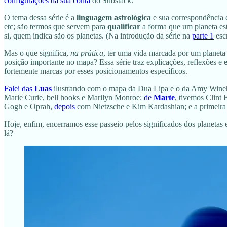
configurações da sua conta
do Substack.
O tema dessa série é a
linguagem astrológica
e sua correspondência 
etc; são termos que servem para
qualificar
a forma que um planeta e
si, quem indica são os planetas. (Na introdução da série na
parte 1
escr
Mas o que significa,
na prática
, ter uma vida marcada por um planet
posição importante no mapa? Essa série traz explicações, reflexões e
fortemente marcas por esses posicionamentos específicos.
Falei das
Luas
ilustrando com o mapa da Dua Lipa e o da Amy Win
Marie Curie, bell hooks e Marilyn Monroe;
de
Marte
, tivemos Clint
Gogh e Oprah,
depois
com Nietzsche e Kim Kardashian; e a primeira
Hoje, enfim, encerramos esse passeio pelos significados dos planetas
lá?