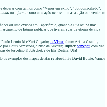
 se deparar com termos como “Vênus em exílio”, “Sol domiciliado”,
o
modo
ou a
forma
como uma ação ocorre — mas a ação ou evento em
 Câncer ou uma exilada em Capricórnio, quando a Lua ocupa uma
 nascimento de figuras públicas que tiveram suas trajetórias de vida
, Paulo Leminski e Yuri Gagarin;
as
Vênus
foram Ariana Grande,
do por Louis Armstrong e Nise da Silveira;
Júpiter
começou
com Van
pas de Juscelino Kubitschek e de Elis Regina. Ufa!
do os exemplos dos mapas de
Harry Houdini
e
David Bowie
. Vamos