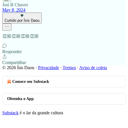
Josi B Chaves
May 8, 2024
Curtido por Ísis Daou
👏🏼👏🏼👏🏼👏🏼
Responder
Compartilhar
© 2026 Ísis Daou
·
Privacidade
∙
Termos
∙
Aviso de coleta
Comece seu Substack
Obtenha o App
Substack
é o lar da grande cultura