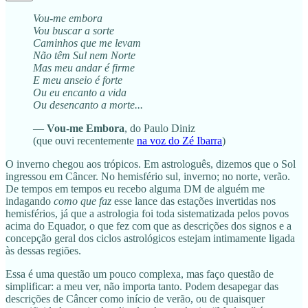
Vou-me embora
Vou buscar a sorte
Caminhos que me levam
Não têm Sul nem Norte
Mas meu andar é firme
E meu anseio é forte
Ou eu encanto a vida
Ou desencanto a morte...
—
Vou-me Embora
, do Paulo Diniz
(que ouvi recentemente
na voz do Zé Ibarra
)
O inverno chegou aos trópicos. Em astrologuês, dizemos que o Sol
ingressou em Câncer. No hemisfério sul, inverno; no norte, verão.
De tempos em tempos eu recebo alguma DM de alguém me
indagando
como que faz
esse lance das estações invertidas nos
hemisférios, já que a astrologia foi toda sistematizada pelos povos
acima do Equador, o que fez com que as descrições dos signos e a
concepção geral dos ciclos astrológicos estejam intimamente ligada
às dessas regiões.
Essa é uma questão um pouco complexa, mas faço questão de
simplificar: a meu ver, não importa tanto. Podem desapegar das
descrições de Câncer como início de verão, ou de quaisquer