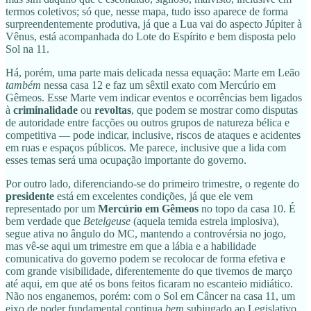
termos coletivos; só que, nesse mapa, tudo isso aparece de forma
surpreendentemente produtiva, já que a Lua vai do aspecto Júpiter à
Vênus, está acompanhada do Lote do Espírito e bem disposta pelo
Sol na 11.
Há, porém, uma parte mais delicada nessa equação: Marte em Leão
também
nessa casa 12 e faz um sêxtil exato com Mercúrio em
Gêmeos. Esse Marte vem indicar eventos e ocorrências bem ligados
à
criminalidade
ou
revoltas
, que podem se mostrar como disputas
de autoridade entre facções ou outros grupos de natureza bélica e
competitiva — pode indicar, inclusive, riscos de ataques e acidentes
em ruas e espaços públicos. Me parece, inclusive que a lida com
esses temas será uma ocupação importante do governo.
Por outro lado, diferenciando-se do primeiro trimestre, o regente do
presidente
está em excelentes condições, já que ele vem
representado por um
Mercúrio em Gêmeos
no topo da casa 10. É
bem verdade que
Betelgeuse
(aquela temida estrela implosiva),
segue ativa no ângulo do MC, mantendo a controvérsia no jogo,
mas vê-se aqui um trimestre em que a lábia e a habilidade
comunicativa do governo podem se recolocar de forma efetiva e
com grande visibilidade, diferentemente do que tivemos de março
até aqui, em que até os bons feitos ficaram no escanteio midiático.
Não nos enganemos, porém: com o Sol em Câncer na casa 11, um
eixo de poder fundamental continua
bem
subjugado ao Legislativo.