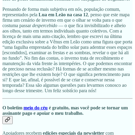
Pensando de forma mais subjetiva em nós, população comum,
representados pela
Lua em Leão na casa 12
, penso que este mapa
firma um cenário de inverno em que o olhar se volta para o que
costuma passar
despercebido
— o que fica invisibilizado e alheio
aos olhos, tanto em termos individuais quanto coletivos. Com a
licença de mais uma auto-citação, lembro que escrevi na última
edição exclusiva sobre a Vênus em Leão como uma figura que porta
“uma fagulha emprestada do brilho solar para adentrar esses espaços
[escondidos], examinar as frestas e as sombras, revelar o que há ali
no fundo”. No fim das contas, o inverno trata de recolhimento e
manutenção da vida frente às intempéries. O que podemos encontrar
de precioso nessa reclusão? Há formas de se acolher mesmo nas
restrições que lhe existem hoje? O que significa pertencimento para
si? E que lar, afinal, é possível de se criar e conservar nessa
temporada? Essa são algumas questões para levarmos conosco ao
longo desse trimestre. Um feliz solstício para nós!
O boletim
meio do céu
é gratuito, mas você pode se tornar um
assinante pago e apoiar o meu trabalho.
Apoiadores recebem
edições especiais da newsletter
com