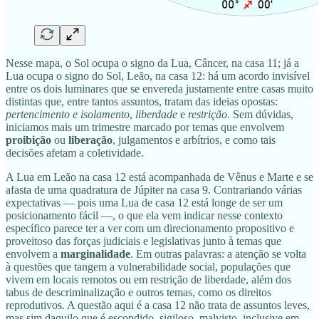
Nesse mapa, o Sol ocupa o signo da Lua, Câncer, na casa 11; já a
Lua ocupa o signo do Sol, Leão, na casa 12: há um acordo invisível
entre os dois luminares que se envereda justamente entre casas muito
distintas que, entre tantos assuntos, tratam das ideias opostas:
pertencimento e isolamento
,
liberdade
e
restrição
. Sem dúvidas,
iniciamos mais um trimestre marcado por temas que envolvem
proibição
ou
liberação
, julgamentos e arbítrios, e como tais
decisões afetam a coletividade.
A Lua em Leão na casa 12 está acompanhada de Vênus e Marte e se
afasta de uma quadratura de Júpiter na casa 9. Contrariando várias
expectativas — pois uma Lua de casa 12 está longe de ser um
posicionamento fácil —, o que ela vem indicar nesse contexto
específico parece ter a ver com um direcionamento
propositivo e
proveitoso das forças judiciais e legislativas junto à temas que
envolvem a
marginalidade
. Em outras palavras: a atenção se volta
à questões que tangem a vulnerabilidade social, populações que
vivem em locais remotos ou em restrição de liberdade, além dos
tabus de descriminalização e outros temas, como os direitos
reprodutivos. A questão aqui é a casa 12 não trata de assuntos leves,
mas sim daquilo que é escondido, sigiloso, malvisto, inclusive em