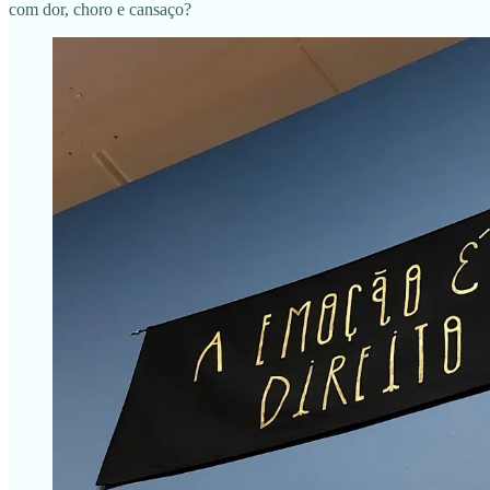
com dor, choro e cansaço?