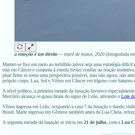
a emoção é um direito
— maré de matos, 2020
(fotografada e
Manter-se fixo em meio ao turbilhão talvez seja uma estratégia difíci
está em Câncer e conjunta à estrela
Sirius
: confiar na reação instint
pisar firme se torna uma perspectiva possível, mas não agora, não ain
próprio corpo. Lua, Sol e Vênus em Câncer em trígono com Saturno 
A nível político, a primeira metade da lunação favorece especialmente
Mercúrio alcança os graus finais do signo de Leão, ativando o
Lote d
Vênus ingressa em Leão, ocupando a casa 7 da lunação e dando visibi
Brasil. Marte ingressa em Gêmeos também antes da Lua Cheia, reforça
A segunda metade da lunação se inicia em
21 de julho
, com a
Lua C