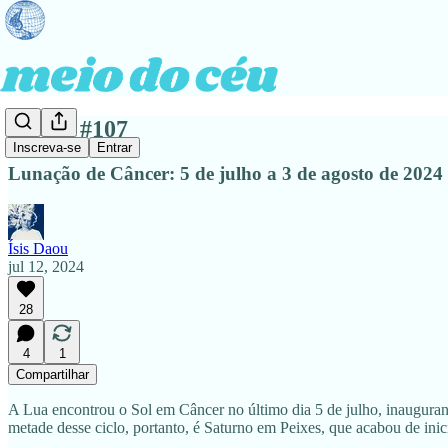
edição #107
Inscreva-se
Entrar
Lunação de Câncer: 5 de julho a 3 de agosto de 2024
Ísis Daou
jul 12, 2024
28
4
1
Compartilhar
A Lua encontrou o Sol em Câncer no último dia 5 de julho, inaugur
metade desse ciclo, portanto, é Saturno em Peixes, que acabou de inic