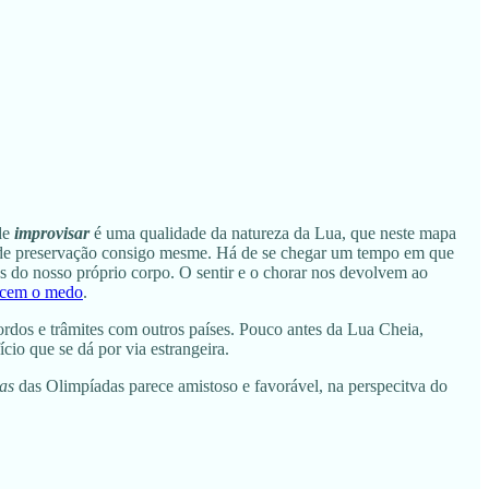
 de
improvisar
é uma qualidade da natureza da Lua, que neste mapa
so de preservação consigo mesme. Há de se chegar um tempo em que
tes do nosso próprio corpo. O sentir e o chorar nos devolvem ao
quecem o medo
.
cordos e trâmites com outros países. Pouco antes da Lua Cheia,
cio que se dá por via estrangeira.
as
das Olimpíadas parece amistoso e favorável, na perspecitva do