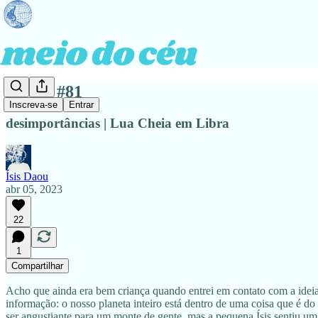
edição #81
Inscreva-se
Entrar
desimportâncias | Lua Cheia em Libra
Ísis Daou
abr 05, 2023
22
1
Compartilhar
Acho que ainda era bem criança quando entrei em contato com a ideia
informação: o nosso planeta inteiro está dentro de uma coisa que é d
ser angustiante para um monte de gente, mas a pequena Ísis sentiu um 