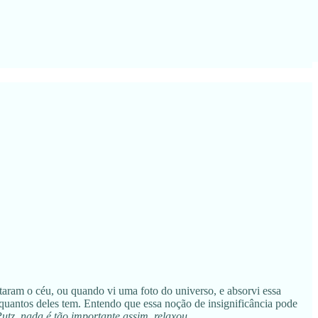
aram o céu, ou quando vi uma foto do universo, e absorvi essa
 quantos deles tem. Entendo que essa noção de insignificância pode
utz, nada é tão importante assim, relaxou
.