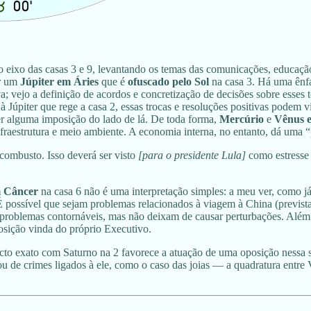
o eixo das casas 3 e 9, levantando os temas das comunicações, educação,
or um
Júpiter em Áries
que é
ofuscado pelo Sol
na casa 3. Há uma ênf
a; vejo a definição de acordos e concretização de decisões sobre ess
ôr à Júpiter que rege a casa 2, essas trocas e resoluções positivas pode
er alguma imposição do lado de lá. De toda forma,
Mercúrio
e
Vênus 
nfraestrutura e meio ambiente. A economia interna, no entanto, dá uma “
o combusto. Isso deverá ser visto
[para o presidente Lula]
como estresse 
 Câncer
na casa 6 não é uma interpretação simples: a meu ver, como já 
É possível que sejam problemas relacionados à viagem à China (previst
 problemas contornáveis, mas não deixam de causar perturbações. Além 
sição vinda do próprio Executivo.
cto exato com Saturno na 2 favorece a atuação de uma oposição nessa 
 ou de crimes ligados à ele, como o caso das joias — a quadratura ent