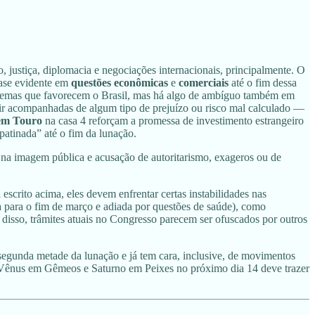
 justiça, diplomacia e negociações internacionais, principalmente. O
ase evidente em
questões econômicas
e
comerciais
até o fim dessa
es temas que favorecem o Brasil, mas há algo de ambíguo também em
m vir acompanhadas de algum tipo de prejuízo ou risco mal calculado —
em Touro
na casa 4 reforçam a promessa de investimento estrangeiro
patinada” até o fim da lunação.
na imagem pública e acusação de autoritarismo, exageros ou de
escrito acima, eles devem enfrentar certas instabilidades nas
a para o fim de março e adiada por questões de saúde), como
disso, trâmites atuais no Congresso parecem ser ofuscados por outros
segunda metade da lunação e já tem cara, inclusive, de movimentos
re Vênus em Gêmeos e Saturno em Peixes no próximo dia 14 deve trazer