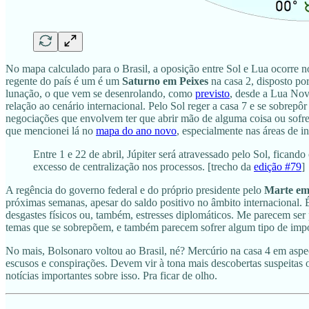
No mapa calculado para o Brasil, a oposição entre Sol e Lua ocorre n
regente do país é um é um
Saturno em Peixes
na casa 2, disposto p
lunação, o que vem se desenrolando, como
previsto
, desde a Lua Nov
relação ao cenário internacional. Pelo Sol reger a casa 7 e se sobrep
negociações que envolvem ter que abrir mão de alguma coisa ou sofr
que mencionei lá no
mapa do ano novo
, especialmente nas áreas de i
Entre 1 e 22 de abril, Júpiter será atravessado pelo Sol, ficand
excesso de centralização nos processos. [trecho da
edição #79
]
A regência do governo federal e do próprio presidente pelo
Marte em
próximas semanas, apesar do saldo positivo no âmbito internacional. 
desgastes físicos ou, também, estresses diplomáticos. Me parecem ser
temas que se sobrepõem, e também parecem sofrer algum tipo de impo
No mais, Bolsonaro voltou ao Brasil, né? Mercúrio na casa 4 em aspe
escusos e conspirações. Devem vir à tona mais descobertas suspeitas
notícias importantes sobre isso. Pra ficar de olho.