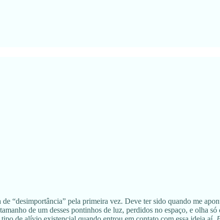
 de “desimportância” pela primeira vez. Deve ter sido quando me apont
o tamanho de um desses pontinhos de luz, perdidos no espaço, e olha só
tipo de alívio existencial quando entrou em contato com essa ideia aí.
P