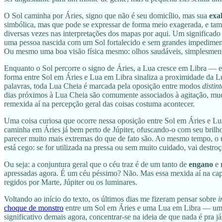
O Sol caminha por Áries, signo que não é seu domicílio, mas sua
exa
simbólica, mas que pode se expressar de forma meio exagerada, e ta
diversas vezes nas interpretações dos mapas por aqui. Um significad
uma pessoa nascida com um Sol fortalecido e sem grandes impedimento
Ou mesmo uma boa visão física mesmo: olhos saudáveis, simplesmen
Enquanto o Sol percorre o signo de Áries, a Lua cresce em Libra — e 
forma entre Sol em Áries e Lua em Libra sinaliza a proximidade da L
palavras, toda Lua Cheia é marcada pela oposição entre modos
distin
dias próximos à Lua Cheia são comumente associados à agitação, mud
remexida aí na percepção geral das coisas costuma acontecer.
Uma coisa curiosa que ocorre nessa oposição entre Sol em Áries e Lua
caminha em Áries já bem perto de Júpiter, ofuscando-o com seu brilh
parecer muito mais extremas do que de fato são. Ao mesmo tempo, o 
está cego: se for utilizada na pressa ou sem muito cuidado, vai destroça
Ou seja: a conjuntura geral que o céu traz é de um tanto de
engano
e
apressadas agora. É um céu péssimo? Não. Mas essa mexida aí na capa
regidos por Marte, Júpiter ou os luminares.
Voltando ao início do texto, os últimos dias me fizeram pensar sobre
i
choque de monstro
entre um Sol em Áries e uma Lua em Libra — uma 
significativo demais agora, concentrar-se na ideia de que nada é pra já