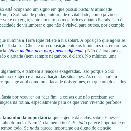
tão está ocupando um signo em que possui
bastante
afinidade
Bom, o Sol trata de poder, autoridade e vitalidade, como já vimos
e ver e enxergar, tanto em termos metafóricos quanto literais. Isto é:
cidade de vislumbrar o que não é visível para outres, por exemplo.
 ilumina a Terra (que reflete a luz solar). A oposição que agora se
a 6. Toda Lua Cheia é uma oposição entre os luminares ou, em outras
cia. (
Nem melhor, nem pior, apenas diferente
.) Não é à toa que os
ão e gritaria (nem sempre negativos, é claro). No mínimo, uma
 julgamento, e também a reações exageradas. Isso porque o Sol
ndo ao exagero e à má avaliação das situações. As coisas podem
cer, que age aqui como uma faca de dois gumes, em que um dos lados
a ânsia por
resolver
ou “dar fim” a coisas que não precisam ser
unçada na rotina, especialmente para os que vem vivendo períodos
o tamanho da importância
que a gente dá à elas, sabe? E nesse
inho do meio. Nem tão lá, nem tão cá. Se
tudo
parece importante ou
 o tempo todo. Se
nada
parece importante ou digno de atenção,