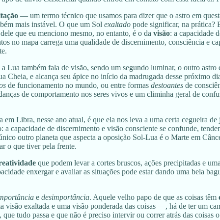
ltação
— um termo técnico que usamos para dizer que o astro em ques
mbém mais instável. O que um Sol
exaltado
pode significar, na prática? 
o dele que eu menciono mesmo, no entanto, é o da
visão
: a capacidade d
s no mapa carrega uma qualidade de discernimento, consciência e capa
te.
a Lua também fala de visão, sendo um segundo luminar, o outro astro que
ua Cheia, e alcança seu ápice no início da madrugada desse próximo di
tos
de funcionamento no mundo, ou entre formas
destoantes
de consciên
anças de comportamento nos seres vivos e um climinha geral de confus
 em Libra, nesse ano atual, é que ela nos leva a uma certa cegueira de
o: a capacidade de discernimento e visão consciente se confunde, tende
único outro planeta que aspecta a oposição Sol-Lua é o Marte em Cân
r o que tiver pela frente.
reatividade
que podem levar a cortes bruscos, ações precipitadas e um
cidade enxergar e avaliar as situações pode estar dando uma bela bag
mportância
e
desimportância
. Aquele velho papo de que as coisas têm
visão exaltada e uma visão ponderada das coisas —, há de ter um cam
, que tudo passa e que não é preciso intervir ou correr atrás das coisas